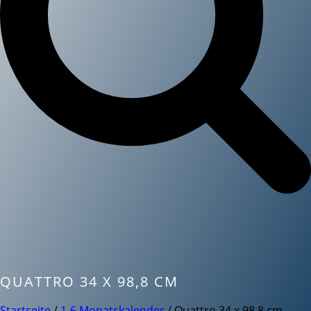
QUATTRO 34 X 98,8 CM
Startseite
/
1-6 Monatskalender
/ Quattro 34 x 98,8 cm