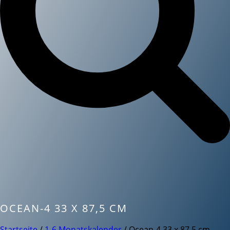
OCEAN-4 33 X 87,5 CM
Startseite
/
1-6 Monatskalender
/ Ocean-4 33 x 87,5 cm