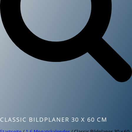
CLASSIC BILDPLANER 30 X 60 CM
Startseite
/
1-6 Monatskalender
/ Classic Bildplaner 30 x 60