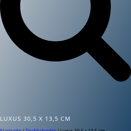
LUXUS 30,5 X 13,5 CM
Startseite
/
Tischkalender
/ Luxus 30,5 x 13,5 cm