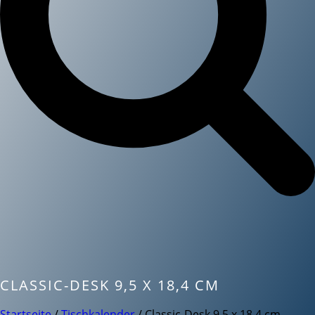
CLASSIC-DESK 9,5 X 18,4 CM
Startseite
/
Tischkalender
/ Classic-Desk 9,5 x 18,4 cm