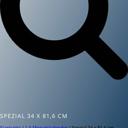
SPEZIAL 34 X 81,6 CM
Startseite
/
1-6 Monatskalender
/ Spezial 34 x 81,6 cm