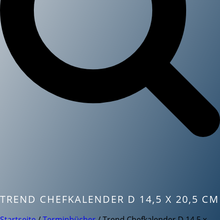
TREND CHEFKALENDER D 14,5 X 20,5 CM
Startseite
/
Terminbücher
/ Trend Chefkalender D 14,5 x