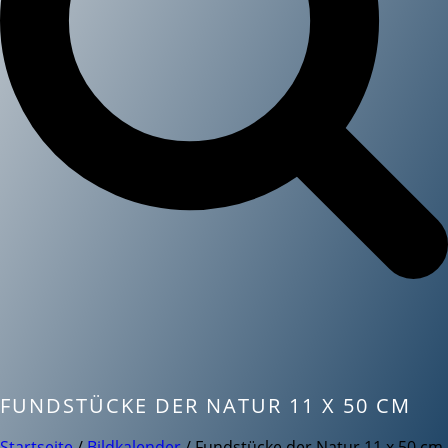
FUNDSTÜCKE DER NATUR 11 X 50 CM
Startseite
/
Bildkalender
/ Fundstücke der Natur 11 x 50 cm