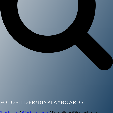
FOTOBILDER/DISPLAYBOARDS
Startseite
/
Werbetechnik
/ Fotobilder/Displayboards