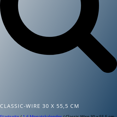
CLASSIC-WIRE 30 X 55,5 CM
Startseite
/
1-6 Monatskalender
/ Classic-Wire 30 x 55,5 cm